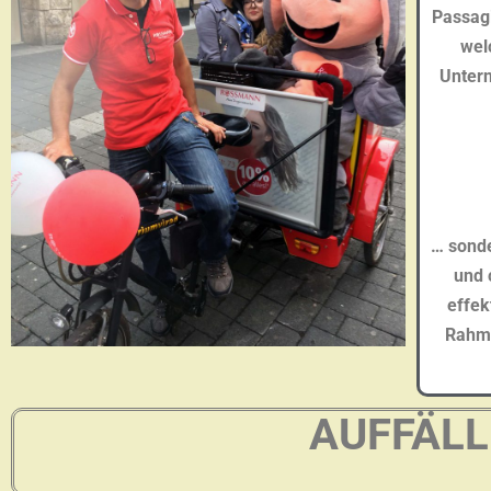
Passagi
wel
Unter
… sonde
und 
effek
Rahme
AUFFÄLL