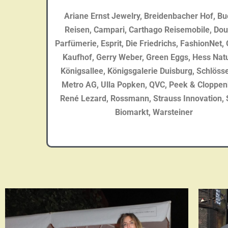
Ariane Ernst Jewelry, Breidenbacher Hof,
Bu
Reisen, Campari, Carthago Reisemobile, Dou
Parfümerie, Esprit, Die Friedrichs, FashionNet,
Kaufhof, Gerry
i
Weber, Green Eggs, Hess Natu
Königsallee, Königsgalerie Duisburg, Schlösse
Metro
i
AG, Ulla
i
Popken, QVC, Peek
i
&
i
Cloppen
René Lezard, Rossmann, Strauss
i
Innovation,
Biomarkt, Warsteiner