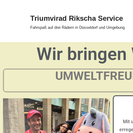
Zum
Triumvirad Rikscha Service
Inhalt
Fahrspaß auf drei Rädern in Düsseldorf und Umgebung
springen
Wir bringen 
UMWELTFREUN
Mit 
errege