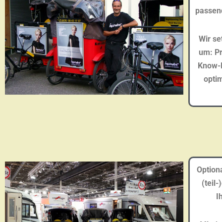
passend
Wir se
um:
P
Know-
optim
ÜBERR
Option
(teil
I