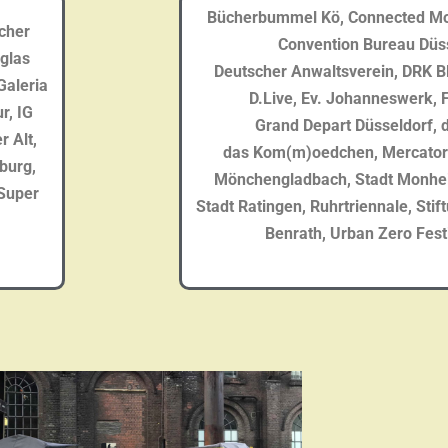
Bücherbummel Kö, Connected Mobi
cher
Convention Bureau Düss
glas
Deutscher
i
Anwaltsverein, DRK B
Galeria
D.Live, Ev. Johanneswerk,
r, IG
Grand
i
Depart
i
Düsseldorf, 
r Alt,
das
i
Kom(m)oedchen,
Mercato
burg,
Mönchengladbach, Stadt Monhei
 Super
Stadt
i
Ratingen, Ruhrtriennale, Stif
Benrath, Urban Zero Fest