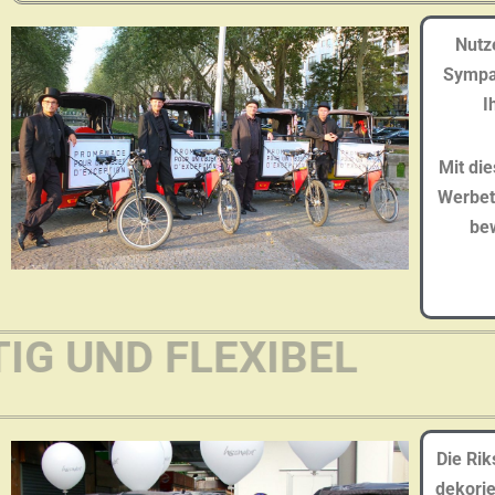
Nutz
Sympat
I
Mit di
Werbet
bew
VIELSE
Die Ri
dekorie