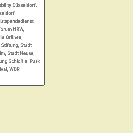
lity Düsseldorf,
eldorf,
lutspendedienst,
 Forum NRW,
die
i
Grünen,
r
i
Stiftung,
Stadt
m, Stadt Neuss,
tung
i
Schloß u. Park
ival, WDR