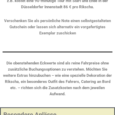
z.B. kostet eine 90-minütige Tour mit Start und Ende in der
Düsseldorfer Innenstadt 86 € pro Rikscha.
Verschenken Sie als persönliche Note einen selbstgestalteten
Gutschein oder lassen sich alternativ ein vorgefertigtes
Exemplar zuschicken
Die obenstehenden Eckwerte sind als reine Fahrpreise ohne
zusätzliche Buchungsoptionen zu verstehen. Möchten Sie
weitere Extras hinzubuchen – wie eine spezielle Dekoration der
Rikscha, ein besonderes Outfit des Fahrers, Catering an Bord
etc. – richten sich die Zusatzkosten nach dem jeweilen
Aufwand.
Besondere Anlässe